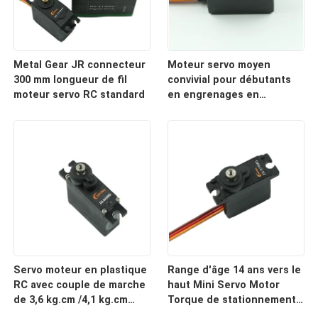
Metal Gear JR connecteur
Moteur servo moyen
300 mm longueur de fil
convivial pour débutants
moteur servo RC standard
en engrenages en
plastique fonctionne à 4,8
V - 6,0 V pour la robotique
en intérieur
Servo moteur en plastique
Range d'âge 14 ans vers le
RC avec couple de marche
haut Mini Servo Motor
de 3,6 kg.cm /4,1 kg.cm
Torque de stationnement
Parfait pour le
3.6kg.cm /4.1kg.cm Vitesse