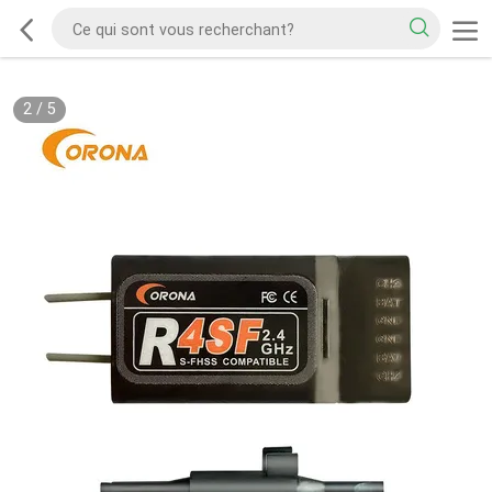
2
/
5