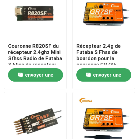
Produits
Moteur servo de RC
Couronne R820SF du
Récepteur 2.4g de
récepteur 2.4ghz Mini
Futaba S Fhss de
Mini Servo Motor
Sfhss Radio de Futaba
bourdon pour la
S Fhss de récepteur
couronne GR7SF
d'avion de Rc
envoyer une
envoyer une
Moteur servo standard
demande
demande
Moteur servo moyen
Servo de Metal Gear
moteur servo numérique