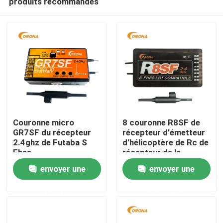
produits recommandés
Couronne micro
8 couronne R8SF de
GR7SF du récepteur
récepteur d'émetteur
2.4ghz de Futaba S
d'hélicoptère de Rc de
Fhss
récepteur de la
Accueil
Manche de ch Futaba
envoyer une
envoyer une
S-Fhss 2.4ghz Futaba
8
A propos de nous
demande
demande
Contacts