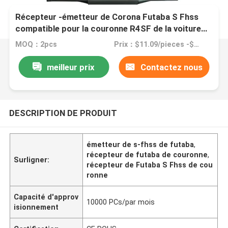
Récepteur -émetteur de Corona Futaba S Fhss
compatible pour la couronne R4SF de la voiture
2.4g de Rc
MOQ：2pcs
Prix：$11.09/pieces -$13.68 pieces
meilleur prix
Contactez nous
DESCRIPTION DE PRODUIT
émetteur de s-fhss de futaba
,
récepteur de futaba de couronne
,
Surligner:
récepteur de Futaba S Fhss de cou
ronne
Capacité d'approv
10000 PCs/par mois
isionnement