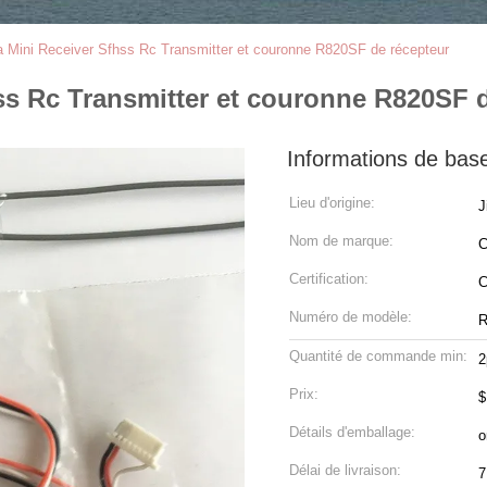
a Mini Receiver Sfhss Rc Transmitter et couronne R820SF de récepteur
ss Rc Transmitter et couronne R820SF 
Informations de bas
Lieu d'origine:
J
Nom de marque:
C
Certification:
Numéro de modèle:
R
Quantité de commande min:
2
Prix:
$
Détails d'emballage:
o
Délai de livraison:
7