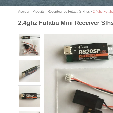
Aperçu
>
Produits
>
Récepteur de Futaba S Fhss
>
2.4ghz Futab
2.4ghz Futaba Mini Receiver Sfh