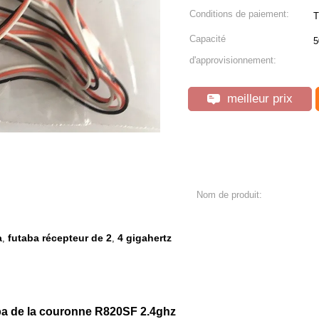
Conditions de paiement:
T
Capacité
d'approvisionnement:
meilleur prix
Nom de produit:
a
futaba récepteur de 2
4 gigahertz
,
,
aba de la couronne R820SF 2.4ghz