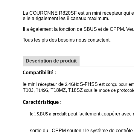
La COURONNE R820SF est un mini récepteur qui est é
elle a également les 8 canaux maximum.
Il a également la fonction de SBUS et de CPPM. Veuill
Tous les pls des besoins nous contactent.
Description de produit
Compatibilité :
le mini
de
S-FHSS
récepteur
2.4GHz
est conçu pour e
T10J,
, T18MZ, T18SZ
le
T14SG
sous
mode de protocol
Caractéristique :
le l
peut facilement coopérer avec 
S.BUS a produit
sortie du
l
CPPM soutenir le système de contrôle 