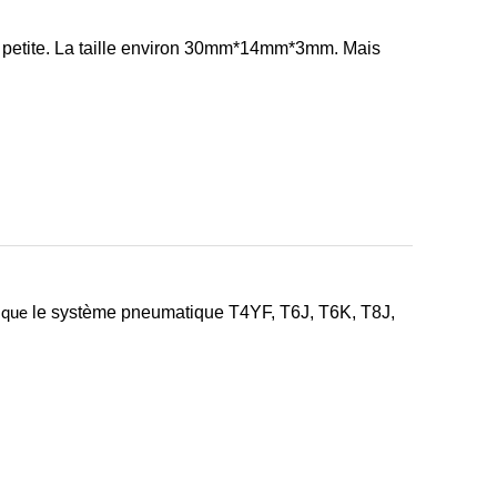
tite. La taille environ
30mm*14mm*3mm.
Mais
le système pneumatique T4YF, T6J, T6K, T8J,
s que