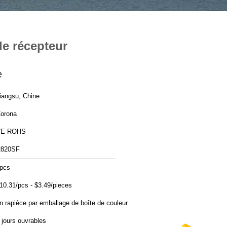
de récepteur
e
iangsu, Chine
orona
CE ROHS
820SF
pcs
10.31/pcs - $3.49/pieces
n rapièce par emballage de boîte de couleur.
 jours ouvrables