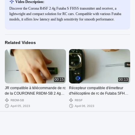
Video Description:
Discover the Corona R4SF 2.4g Futaba S FHSS transmitter and receiver, a
lightweight and compact solution for RC cars. Compatible with various Futaba
models, it offers low latency and high sensitivity for smooth performance.
Related Videos
00:15
00:13
JR compatible à télécommande de rc
Récepteur compatible d'émetteur
de la COURONNE R8DM-SB 2.4g
d'hélicoptère de rc de Futaba SFHSS
récepteur de DMSS pour
de canaux de la couronne R8SF 2.4g
R8DM-SB
R8SF
l'hélicoptère de rc
8
April 05, 2023
April 06, 2023