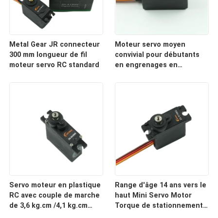
Metal Gear JR connecteur
Moteur servo moyen
300 mm longueur de fil
convivial pour débutants
moteur servo RC standard
en engrenages en
plastique fonctionne à 4,8
V - 6,0 V pour la robotique
en intérieur
Servo moteur en plastique
Range d'âge 14 ans vers le
RC avec couple de marche
haut Mini Servo Motor
de 3,6 kg.cm /4,1 kg.cm
Torque de stationnement
Parfait pour le
3.6kg.cm /4.1kg.cm Vitesse